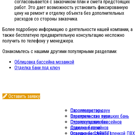
согласовывается с заказчиком план и смета предстоящих
работ. Это дает возможность установить фиксированную
цену на ремонт и отделку объекта без дополнительных
расходов со стороны заказчика.
Более подробную информацию о деятельности нашей компании, а
также бесплатную предварительную консультацию несложно
получить по телефону у менеджера.
Ознакомьтесь с нашими другими популярными разделами:
Облицовка бассейна мозаикой
Отделка бани под ключ
Оставить заявку
Парогенераторы
Строительство саун
Электрические печи
Строительство турецких бань
Пульты управления
Строительство бассейнов
Дровяные печи
Отделка бассейнов
Освещение CARIITTI
Отделка бассейнов пленкой ПВХ