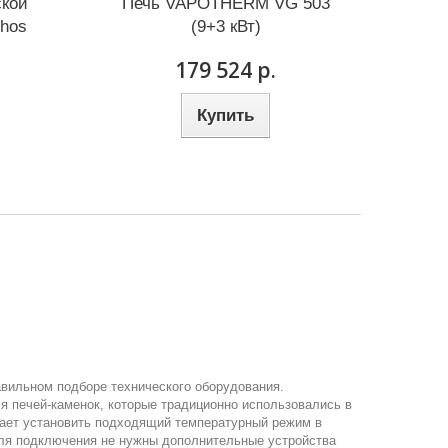
ской
Печь VAPOTHERM VG 503
thos
(9+3 кВт)
179 524 р.
Купить
авильном подборе технического оборудования.
я печей-каменок, которые традиционно использовались в
гает установить подходящий температурный режим в
 Для подключения не нужны дополнительные устройства