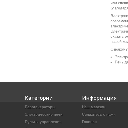
или специ
благодаря
Электропе
современн
электриче
Электриче
сказать э
нашей ко
Ознакомь
Электр
Печь д
Категории
Информация
Парогенераторы
Наш магазин
Электрические печи
Свяжитесь с нами
Пульты управления
Главная