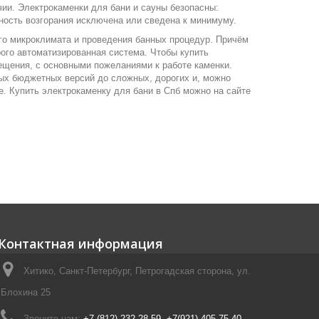
чии. Электрокаменки для бани и сауны безопасны:
ность возгорания исключена или сведена к минимуму.
ого микроклимата и проведения банных процедур. Причём
рого автоматизированная система. Чтобы купить
ещения, с основными пожеланиями к работе каменки.
ных бюджетных версий до сложных, дорогих и, можно
. Купить электрокаменку для бани в Спб можно на сайте
Контактная информация
Хитико, Санкт-Петербург, Петрогадская сторона, ул.
Блохина 25
Звоните нам:
+7 (812) 232-28-59, +7(921) 405-75-40