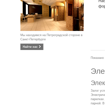
Наб
фор
Мы находимся на Петроградской стороне в
Санкт-Петербурге
Найти наc
Показано 
Эле
Элек
Залог усп
Электриче
парилках
парной. В