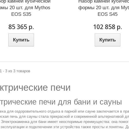
ор камней кубической
Набор камней кубиче
мы 20 шт. для Mythos
формы 20 шт. для My
EOS S35
EOS S45
85 365 р.
102 858 р.
Купить
Купить
1 - 3 из 3 товаров
ктрические печи
трические печи для бани и сауны
еха для оздоровительного отдыха в парной или сауне заключается в пр
ская печь для сауны стала прекрасной и современной альтернативой дл
. Электрокаменка для бани имеет неоспоримые преимущества: она помо
 эксплуатации и подключении эти устройства также просты и понятны.