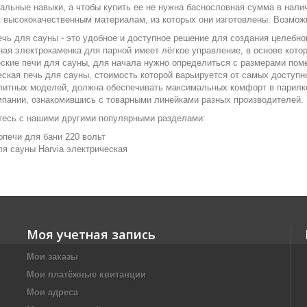
альные навыки, а чтобы купить ее не нужна баснословная сумма в нали
 высококачественным материалам, из которых они изготовлены. Возмож
чь для сауны - это удобное и доступное решение для создания целебн
ая электрокаменка для парной имеет лёгкое управление, в основе кото
ские печи для сауны, для начала нужно определиться с размерами пом
ская печь для сауны, стоимость которой варьируется от самых доступ
литных моделей, должна обеспечивать максимальных комфорт в парилке
мпании, ознакомившись с товарными линейками разных производителей.
тесь с нашими другими популярными разделами:
опечи для бани 220 вольт
ля сауны Harvia электрическая
Моя учетная запись
Мои заказы
Мои платёжные квитанции
Мои адреса