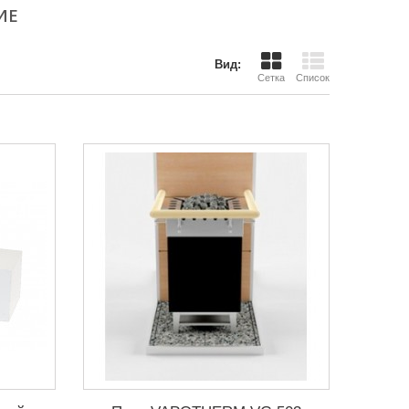
ИЕ
Вид:
Сетка
Список