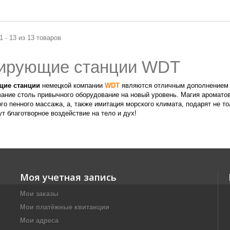
1 - 13 из 13 товаров
ирующие станции WDT
щие станции
немецкой компании
WDT
являются отличным дополнением 
ание столь привычного оборудование на новый уровень. Магия ароматов
го пенного массажа, а, также имитация морского климата, подарят не т
ут благотворное воздействие на тело и дух!
Моя учетная запись
Мои заказы
Мои платёжные квитанции
Мои адреса