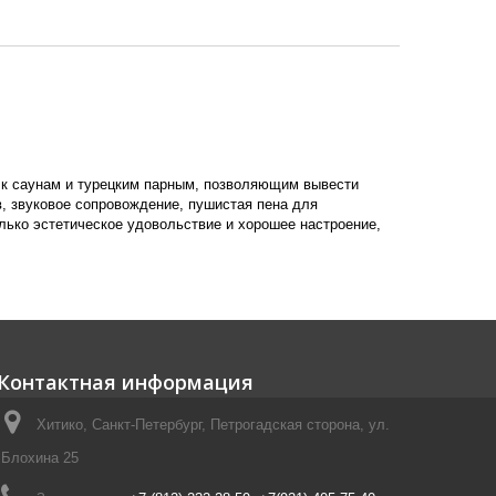
к саунам и турецким парным, позволяющим вывести
, звуковое сопровождение, пушистая пена для
олько эстетическое удовольствие и хорошее настроение,
Контактная информация
Хитико, Санкт-Петербург, Петрогадская сторона, ул.
Блохина 25