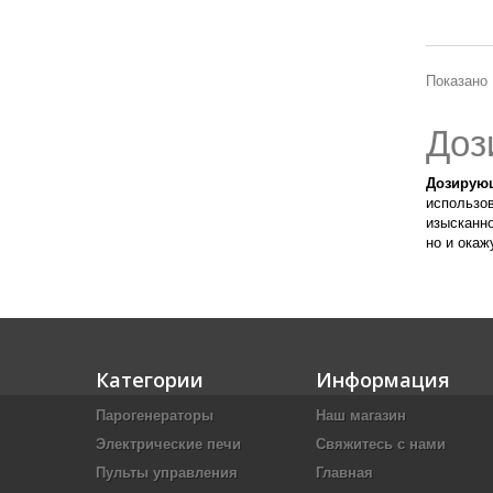
Показано 
Доз
Дозирую
использов
изысканно
но и окаж
Категории
Информация
Парогенераторы
Наш магазин
Электрические печи
Свяжитесь с нами
Пульты управления
Главная