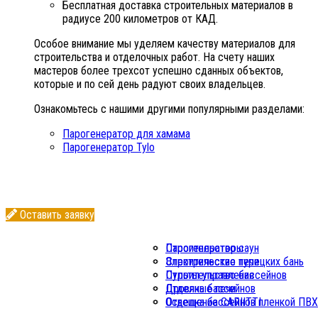
Бесплатная доставка строительных материалов в
радиусе 200 километров от КАД.
Особое внимание мы уделяем качеству материалов для
строительства и отделочных работ. На счету наших
мастеров более трехсот успешно сданных объектов,
которые и по сей день радуют своих владельцев.
Ознакомьтесь с нашими другими популярными разделами:
Парогенератор для хамама
Парогенератор Tylo
Оставить заявку
Парогенераторы
Строительство саун
Электрические печи
Строительство турецких бань
Пульты управления
Строительство бассейнов
Дровяные печи
Отделка бассейнов
Освещение CARIITTI
Отделка бассейнов пленкой ПВХ
Дозирующие станции WDT
Отделка бассейнов плиткой