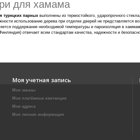
ри для хамама
я турецких парных
выполнены из термостойкого, ударопрочного стекла
жности использование дерева при отделке дверей не представляется 
ляется поддержание необходимой температуры и пароизоляция в хамма
Финляндия) отвечает всем стандартам качества, надежности и безопас
Моя учетная запись
Мои заказы
Мои платёжные квитанции
Мои адреса
Моя личная информация