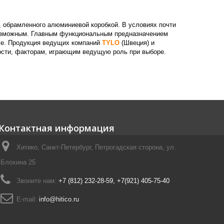
, обрамленного алюминиевой коробкой. В условиях почти
возможным. Главным функциональным предназначением
ме. Продукция ведущих компаний
TYLO
(Швеция) и
ности, факторам, играющим ведущую роль при выборе.
Контактная информация
Хитико, Санкт-Петербург, Петрогадская сторона, ул.
Блохина 25
Звоните нам:
+7 (812) 232-28-59, +7(921) 405-75-40
E-mail:
info@hitico.ru