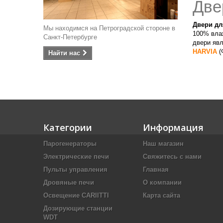
Две
Двери дл
Мы находимся на Петроградской стороне в
100% вла
Санкт-Петербурге
двери яв
HARVIA
(
Найти наc
Категории
Информация
Парогенераторы
Наш магазин
Электрические печи
Свяжитесь с нами
Пульты управления
Главная
Дровяные печи
О компании
Освещение CARIITTI
Карта сайта
Дозирующие станции
WDT