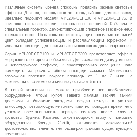
Различные системы бренда способны подарить разные световые
эффекты. Для тех, кто предпочитает холодный свет далеких звезд,
идеально подойдут модели VPL20К-CEP100 и VPL20К-CEP75. В
комплект поставки входит оптоволокно толщиной 0.75 мм и
специальный проектор, демонстрирующий спокойное звездное небо
теплых оттенков. По словам соответствующих специалистов, синий
цвет обладает успокаивающим и расслабляющим эффектом, и
идеально подходит для снятия накопившегося за день напряжения.
Серия VPL30T-CEP150 и VPL30T-CEP200 представляет эффект
мерцающего вечернего небосклона. Для создания индивидуального
и неповторимого эффекта, к проектированию освещения надо
подходить из расчета общей площади хамама. Минимально
возможная проекция покроет площадь от 1 до 2 м.кв., а
максимально возможное значение достигает 6 м.кв.
В нашей компании вы можете приобрести все необходимое
оборудование, чтобы купол вашего хамама засиял такими
далекими и близкими звездами, создав теплую и уютную
атмосферу, позволяющую не только приятно проводить время, но с
успехом восстанавливать нервную систему после тяжелых
трудовых будней. Картина, открывающаяся взору с помощью
оборудования бренда Cariitti, отличается максимальной
достоверностью, значительно расширяя границы существующего
помещения.