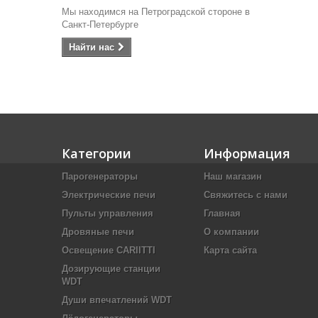
Мы находимся на Петроградской стороне в
Санкт-Петербурге
Найти наc
Категории
Информация
Парогенераторы
Наш магазин
Электрические печи
Свяжитесь с нами
Пульты управления
Главная
Дровяные печи
О компании
Освещение CARIITTI
Карта сайта
Дозирующие станции
WDT
Души впечатлений WDT