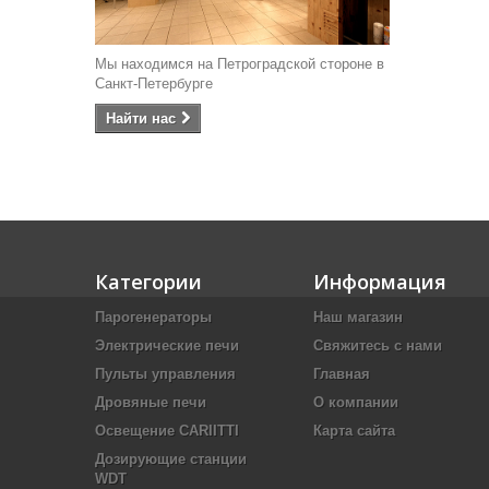
Мы находимся на Петроградской стороне в
Санкт-Петербурге
Найти наc
Категории
Информация
Парогенераторы
Наш магазин
Электрические печи
Свяжитесь с нами
Пульты управления
Главная
Дровяные печи
О компании
Освещение CARIITTI
Карта сайта
Дозирующие станции
WDT