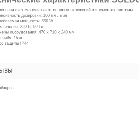
роенная система очистки от соляных отложений в элементах системы
енсивность дозировки: 100 мл / мин
ребляемая мощность: 350 W
ключение: 230 В, 50 Гц
меры оборудования: 470 х 710 х 240 мм
прибл. 15 кг
сс защиты IP44
ЗЫВЫ
обзоров.