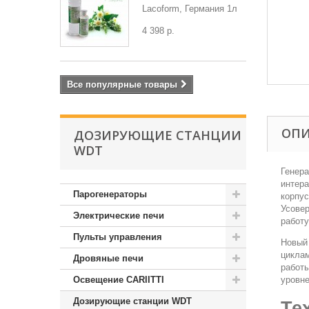
Lacoform, Германия 1л
4 398 р.
Все популярные товары
ОП
ДОЗИРУЮЩИЕ СТАНЦИИ
WDT
Генер
интера
Парогенераторы
корпус
Усовер
Электрические печи
работу
Пульты управления
Новы
циклам
Дровяные печи
работы
Освещение CARIITTI
уровне
Дозирующие станции WDT
Те