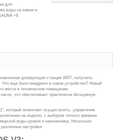
ма для
ва воды на камни и
 SAUNA +8
бновленная дозирующая станция WDT, получила
. Что еще было внедрено в новое устройство? Новый
го места в техническом помещении.
 насос, что обеспечивает практически бесшумную
2”, который позволяет осуществлять: управление
ыключения на неделю, с выбором точного времени
 морской воды уровня и наконечника. Несколько
 различные настройки
OS V3: