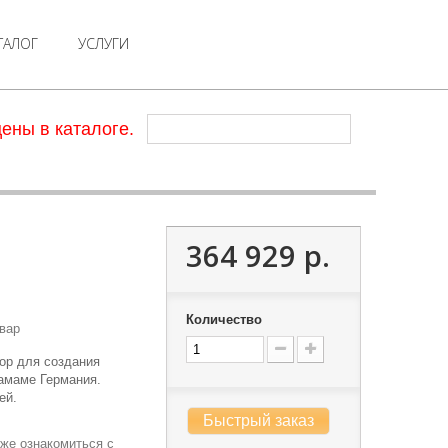
ТАЛОГ
УСЛУГИ
ены в каталоге.
364 929 р.
Количество
вар
ор для создания
хамаме Германия.
ей.
Быстрый заказ
же ознакомиться с