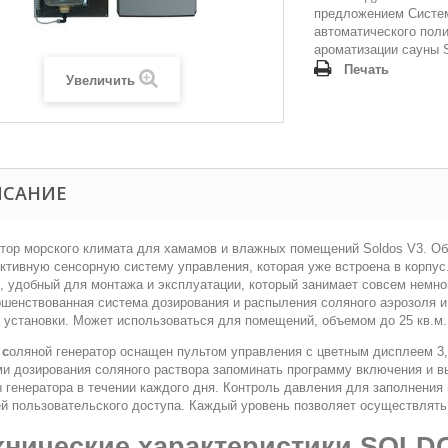
предложением
Систе
автоматического поли
ароматизации сауны
Печать
Увеличить
ИСАНИЕ
атор морского климата для хамамов и влажных помещений Soldos V3. О
ктивную сенсорную систему управления, которая уже встроена в корпус
, удобный для монтажа и эксплуатации, который занимает совсем немно
шенствованная система дозирования и распыления соляного аэрозоля и
 установки. Может использоваться для помещений, объемом до 25 кв.м.
й
с
оляной генератор оснащен пультом управления с цветным дисплеем 3,
и дозирования соляного раствора запоминать программу включения и в
 генератора в течении каждого дня. Контроль давления для заполнения
й пользовательского доступа. Каждый уровень позволяет осуществлять
хнические характеристики SOLD