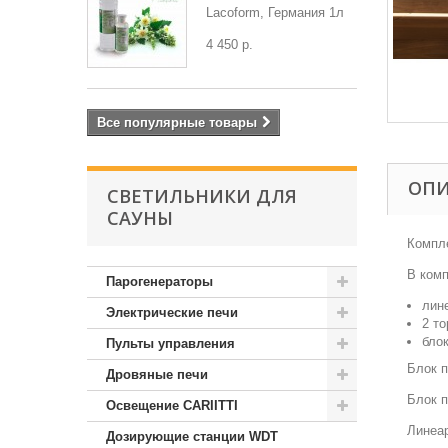
Lacoform, Германия 1л
4 450 р.
Все популярные товары
ОП
СВЕТИЛЬНИКИ ДЛЯ
САУНЫ
Компле
В комп
Парогенераторы
лин
Электрические печи
2 т
бло
Пульты управления
Блок п
Дровяные печи
Блок п
Освещение CARIITTI
Линеар
Дозирующие станции WDT