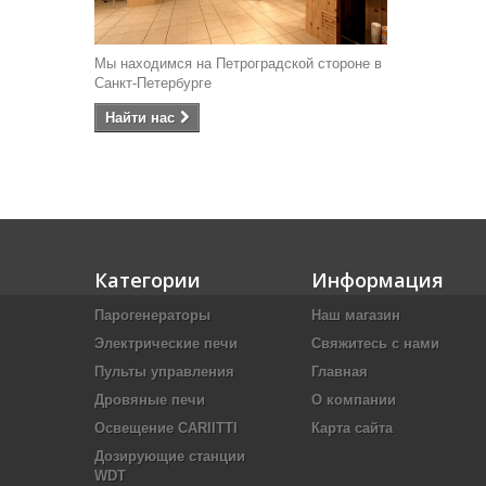
Мы находимся на Петроградской стороне в
Санкт-Петербурге
Найти наc
Категории
Информация
Парогенераторы
Наш магазин
Электрические печи
Свяжитесь с нами
Пульты управления
Главная
Дровяные печи
О компании
Освещение CARIITTI
Карта сайта
Дозирующие станции
WDT