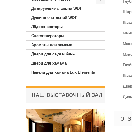
Глуб
Дозирующие станции WDT
Шири
Души впечатлений WDT
Высо
Лёдогенераторы
Мин
Снегогенераторы
Макс
Ароматы для хамама
Двери для саун и бань
Макс
Двери для хамама
Глуб
Панели для хамама Lux Elements
Высо
Двер
НАШ ВЫСТАВОЧНЫЙ ЗАЛ
Диам
ОТ