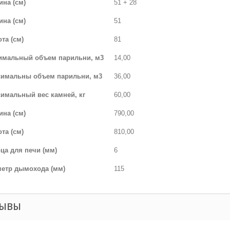
ина (см)
51 + 28
на (см)
51
та (см)
81
имальный объем парильни, м3
14,00
имальны объем парильни, м3
36,00
имальный вес камней, кг
60,00
ина (см)
790,00
та (см)
810,00
ца для печи (мм)
6
етр дымохода (мм)
115
ЗЫВЫ