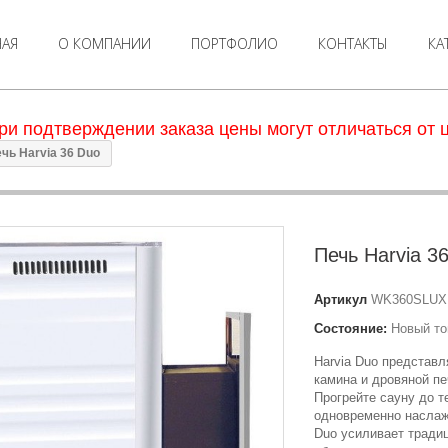
НАЯ
О КОМПАНИИ
ПОРТФОЛИО
КОНТАКТЫ
КА
ри подтверждении заказа цены могут отличаться от ц
чь Harvia 36 Duo
Печь Harvia 3
Артикул
WK360SLUX
Состояние:
Новый то
Harvia Duo представл
камина и дровяной пе
Прогрейте сауну до т
одновременно наслаж
Duo усиливает тради