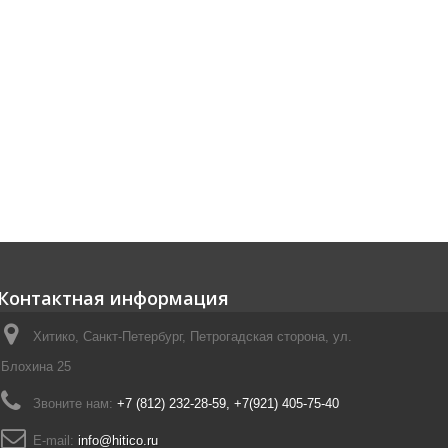
Контактная информация
Хитико, Санкт-Петербург, Петрогадская сторона, ул.
Блохина 25
Звоните нам:
+7 (812) 232-28-59, +7(921) 405-75-40
E-mail:
info@hitico.ru