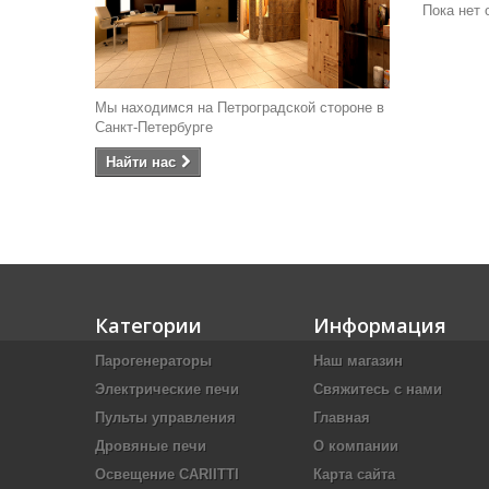
Пока нет 
Мы находимся на Петроградской стороне в
Санкт-Петербурге
Найти наc
Категории
Информация
Парогенераторы
Наш магазин
Электрические печи
Свяжитесь с нами
Пульты управления
Главная
Дровяные печи
О компании
Освещение CARIITTI
Карта сайта