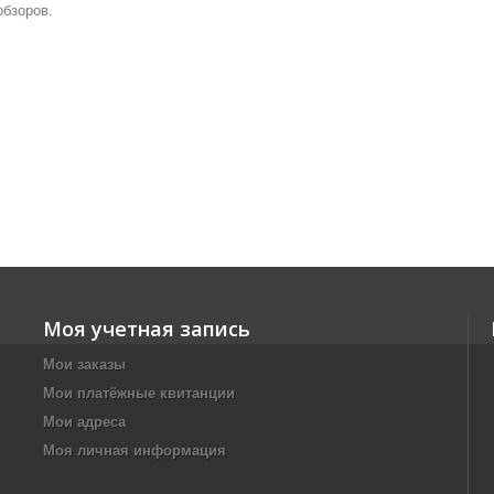
обзоров.
Моя учетная запись
Мои заказы
Мои платёжные квитанции
Мои адреса
Моя личная информация