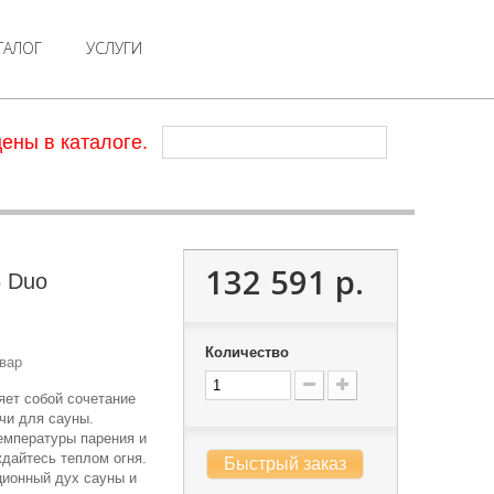
ТАЛОГ
УСЛУГИ
ены в каталоге.
132 591 р.
6 Duo
Количество
вар
яет собой сочетание
чи для сауны.
емпературы парения и
дайтесь теплом огня.
Быстрый заказ
ционный дух сауны и