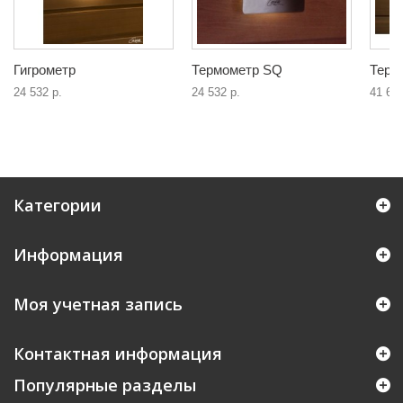
Гигрометр
Термометр SQ
Терм
24 532 р.
24 532 р.
41 693
Категории
Информация
Моя учетная запись
Контактная информация
Популярные разделы