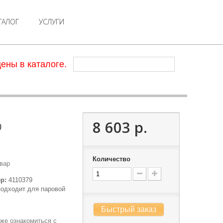
ТАЛОГ
УСЛУГИ
ены в каталоге.
8 603 р.
0
Количество
вар
р:
4110379
подходит для паровой
Быстрый заказ
же ознакомиться с