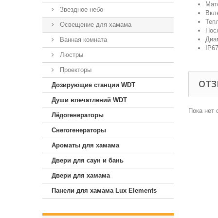
Мат
Звездное небо
Вкл
Теп
Освещение для хамама
Пос
Диа
Ванная комната
IP6
Люстры
Проекторы
ОТ
Дозирующие станции WDT
Души впечатлений WDT
Пока нет 
Лёдогенераторы
Снегогенераторы
Ароматы для хамама
Двери для саун и бань
Двери для хамама
Панели для хамама Lux Elements