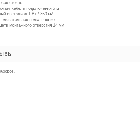
овое стекло
ючает кабель подключения 5 м
лый светодиод 1 Вт / 350 мА
ледовательное подключение
метр монтажного отверстия 14 мм
7
ЗЫВЫ
обзоров.