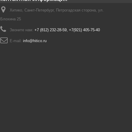
Хитико, Санкт-Петербург, Петрогадская сторона, ул.
Блохина 25
Звоните нам:
+7 (812) 232-28-59, +7(921) 405-75-40
E-mail:
info@hitico.ru